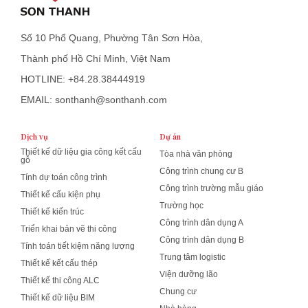
Số 10 Phổ Quang, Phường Tân Sơn Hòa,
Thành phố Hồ Chí Minh, Việt Nam
HOTLINE: +84.28.38444919
EMAIL: sonthanh@sonthanh.com
Dịch vụ
Dự án
Thiết kế dữ liệu gia công kết cấu
Tòa nhà văn phòng
gỗ
Công trình chung cư B
Tính dự toán công trình
Công trình trường mẫu giáo
Thiết kế cấu kiện phụ
Trường học
Thiết kế kiến trúc
Công trình dân dụng A
Triển khai bản vẽ thi công
Công trình dân dụng B
Tính toán tiết kiệm năng lượng
Trung tâm logistic
Thiết kế kết cấu thép
Viện dưỡng lão
Thiết kế thi công ALC
Chung cư
Thiết kế dữ liệu BIM