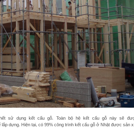
hết sử dụng kết cấu gỗ. Toàn bộ hệ kết cấu gỗ này sẽ được
ắp dựng. Hiện tại, có 99% công trình kết cấu gỗ ở Nhật được sản xu