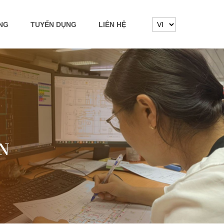
ỘNG
TUYỂN DỤNG
LIÊN HỆ
N