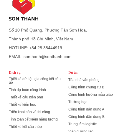
Số 10 Phổ Quang, Phường Tân Sơn Hòa,
Thành phố Hồ Chí Minh, Việt Nam
HOTLINE: +84.28.38444919
EMAIL: sonthanh@sonthanh.com
Dịch vụ
Dự án
Thiết kế dữ liệu gia công kết cấu
Tòa nhà văn phòng
gỗ
Công trình chung cư B
Tính dự toán công trình
Công trình trường mẫu giáo
Thiết kế cấu kiện phụ
Trường học
Thiết kế kiến trúc
Công trình dân dụng A
Triển khai bản vẽ thi công
Công trình dân dụng B
Tính toán tiết kiệm năng lượng
Trung tâm logistic
Thiết kế kết cấu thép
Viện dưỡng lão