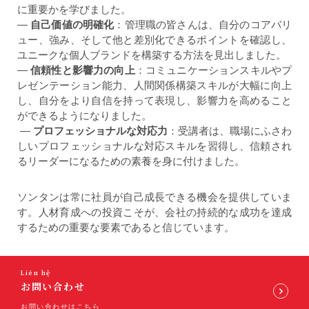
に重要かを学びました。
—
自己価値の明確化
：管理職の皆さんは、自分のコアバリ
ュー、強み、そして他と差別化できるポイントを確認し、
ユニークな個人ブランドを構築する方法を見出しました。
—
信頼性と影響力の向上
：コミュニケーションスキルやプ
レゼンテーション能力、人間関係構築スキルが大幅に向上
し、自分をより自信を持って表現し、影響力を高めること
ができるようになりました。
—
プロフェッショナルな対応力
：受講者は、職場にふさわ
しいプロフェッショナルな対応スキルを習得し、信頼され
るリーダーになるための素養を身に付けました。
ソンタンは常に社員が自己成長できる機会を提供していま
す。人材育成への投資こそが、会社の持続的な成功を達成
するための重要な要素であると信じています。
Liên hệ
お問い合わせ
お問い合わせはこちら