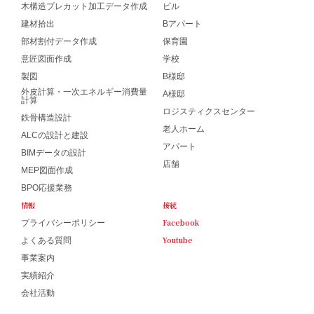
木構造プレカット加工データ作成
ビル
建材拾出
Bアパート
部材割付データ作成
保育園
意匠図面作成
学校
製図
B様邸
外皮計算・一次エネルギー消費量
A様邸
計算
ロジスティクスセンター
鉄骨構造設計
老人ホーム
ALCの設計と建設
アパート
BIMデータの設計
店舗
MEP図面作成
BPO応援業務
情報
接続
Facebook
プライバシーポリシー
Youtube
よくある質問
事業案内
実績紹介
会社活動